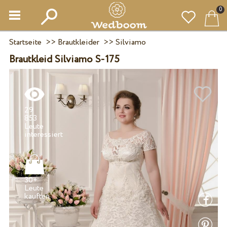
0
Startseite
>>
Brautkleider
>>
Silviamo
Brautkleid Silviamo S-175
29
853
Leute
30+
Leute