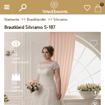
0
Startseite
>>
Brautkleider
>>
Silviamo
Brautkleid Silviamo S-187
27
764
Leute
30+
Leute