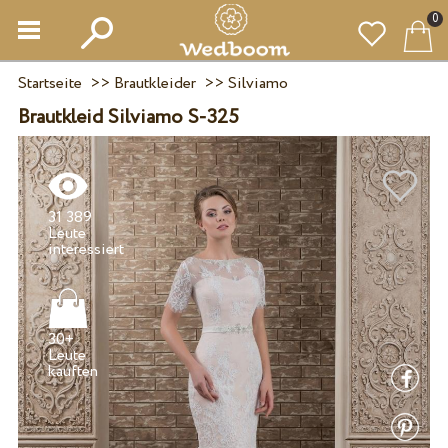
0
Startseite
>>
Brautkleider
>>
Silviamo
Brautkleid Silviamo S-325
31 389
Leute
30+
Leute