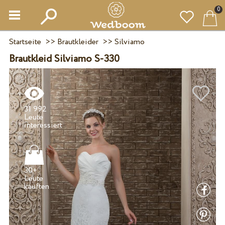
0
Startseite
>>
Brautkleider
>>
Silviamo
Brautkleid Silviamo S-330
31 992
Leute
30+
Leute