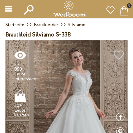
0
Startseite
>>
Brautkleider
>>
Silviamo
Brautkleid Silviamo S-338
27
850
Leute
30+
Leute